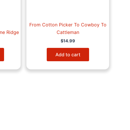
chosen
on
the
product
From Cotton Picker To Cowboy To
page
ne Ridge
Cattleman
$
14.99
Add to cart