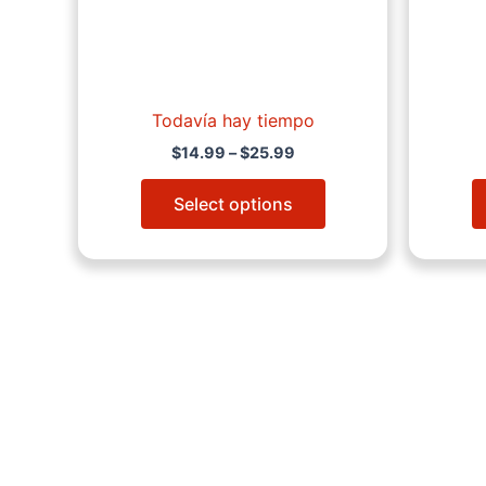
chosen
on
the
product
page
Todavía hay tiempo
$
14.99
–
$
25.99
Select options