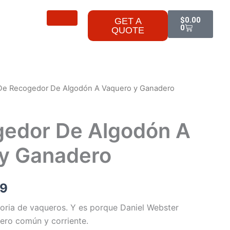
Cart
$
0.00
GET A
0
QUOTE
De Recogedor De Algodón A Vaquero y Ganadero
Price
range:
edor De Algodón A
$13.99
y Ganadero
through
$23.99
99
storia de vaqueros. Y es porque Daniel Webster
ero común y corriente.