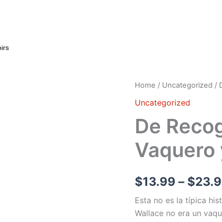
irs
De
Home
/
Uncategorized
/ 
Recogedor
Uncategorized
De
Algodón
De Recog
A
Vaquero
Vaquero 
y
Ganadero
quantity
$
13.99
–
$
23.
Esta no es la típica hi
Wallace no era un vaqu