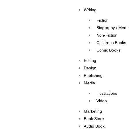
Skip
Writing
to
content
Fiction
Biography / Memo
Non-Fiction
Childrens Books
Comic Books
Editing
Design
Publishing
Media
Illustrations
Video
Marketing
Book Store
Audio Book