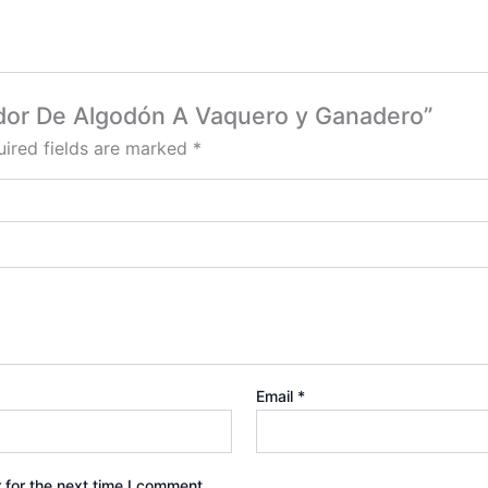
edor De Algodón A Vaquero y Ganadero”
ired fields are marked
*
Email
*
 for the next time I comment.